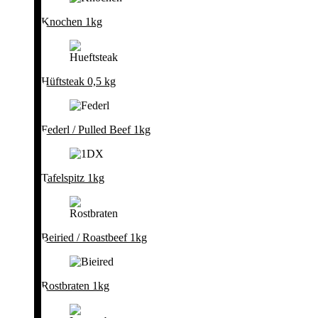
Knochen 1kg
Hüftsteak 0,5 kg
Federl / Pulled Beef 1kg
Tafelspitz 1kg
Beiried / Roastbeef 1kg
Rostbraten 1kg